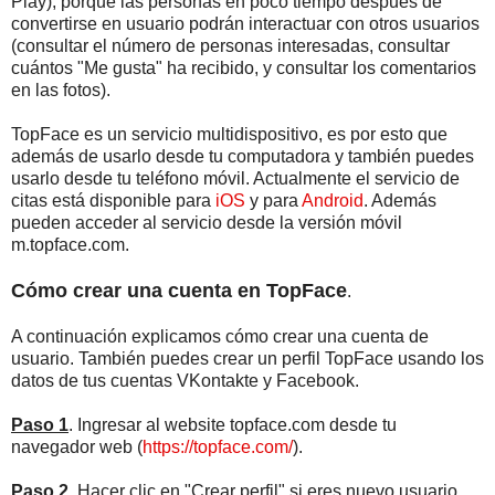
Play); porque las personas en poco tiempo después de
convertirse en usuario podrán interactuar con otros usuarios
(consultar el número de personas interesadas, consultar
cuántos "Me gusta" ha recibido, y consultar los comentarios
en las fotos).
TopFace es un servicio multidispositivo, es por esto que
además de usarlo desde tu computadora y también puedes
usarlo desde tu teléfono móvil. Actualmente el servicio de
citas está disponible para
iOS
y para
Android
. Además
pueden acceder al servicio desde la versión móvil
m.topface.com.
Cómo crear una cuenta en TopFace
.
A continuación explicamos cómo crear una cuenta de
usuario. También puedes crear un perfil TopFace usando los
datos de tus cuentas VKontakte y Facebook.
Paso 1
. Ingresar al website topface.com desde tu
navegador web (
https://topface.com/
).
Paso 2
. Hacer clic en "Crear perfil" si eres nuevo usuario.