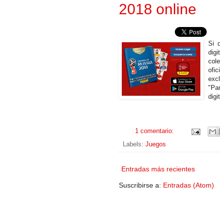
2018 online
Si 
dig
col
ofi
exc
"Pa
digit
1 comentario:
Labels:
Juegos
Entradas más recientes
Suscribirse a:
Entradas (Atom)