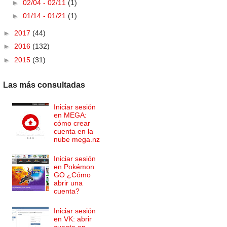
►
02/04 - 02/11
(1)
►
01/14 - 01/21
(1)
►
2017
(44)
►
2016
(132)
►
2015
(31)
Las más consultadas
Iniciar sesión
en MEGA:
cómo crear
cuenta en la
nube mega.nz
Iniciar sesión
en Pokémon
GO ¿Cómo
abrir una
cuenta?
Iniciar sesión
en VK: abrir
cuenta en