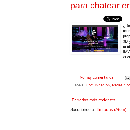
para chatear e
¿De
mun
prop
3D 
unir
IMV
cuen
No hay comentarios:
Labels:
Comunicación
,
Redes Soc
Entradas más recientes
Suscribirse a:
Entradas (Atom)