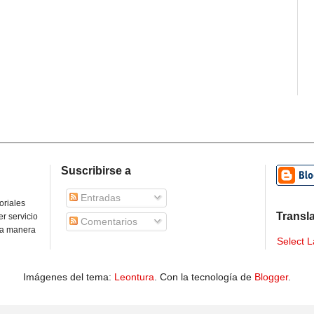
Suscribirse a
Entradas
oriales
Transl
r servicio
Comentarios
na manera
Select 
Imágenes del tema:
Leontura
. Con la tecnología de
Blogger
.