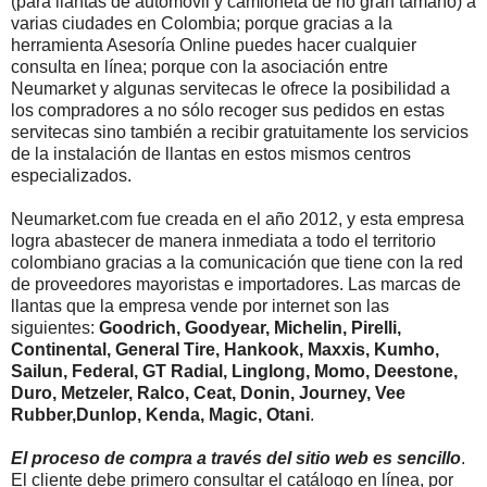
(para llantas de automóvil y camioneta de no gran tamaño) a
varias ciudades en Colombia; porque gracias a la
herramienta Asesoría Online puedes hacer cualquier
consulta en línea; porque con la asociación entre
Neumarket y algunas servitecas le ofrece la posibilidad a
los compradores a no sólo recoger sus pedidos en estas
servitecas sino también a recibir gratuitamente los servicios
de la instalación de llantas en estos mismos centros
especializados.
Neumarket.com fue creada en el año 2012, y esta empresa
logra abastecer de manera inmediata a todo el territorio
colombiano gracias a la comunicación que tiene con la red
de proveedores mayoristas e importadores. Las marcas de
llantas que la empresa vende por internet son las
siguientes:
Goodrich, Goodyear, Michelin, Pirelli,
Continental, General Tire, Hankook, Maxxis, Kumho,
Sailun, Federal, GT Radial, Linglong, Momo, Deestone,
Duro, Metzeler, Ralco, Ceat, Donin, Journey, Vee
Rubber,Dunlop, Kenda, Magic, Otani
.
El proceso de compra a través del sitio web es sencillo
.
El cliente debe primero consultar el catálogo en línea, por