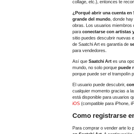
collage, etc.), entonces te re
¿Porqué abrir una cuenta en 
grande del mundo
, donde hay
obras. Los usuarios miembros de
para
conectarse con artistas 
sitio puedes descubrir nuevas e
de Saatchi Art es garantía de
s
para vendedores.
Así que
Saatchi Art
es una opor
mundo, no solo porque
puede r
porque puede ser el trampolín p
El usuario puede descubrir,
com
cualquier momento gracias a las
está disponible para usuarios 
iOS
(compatible para iPhone, iP
Como registrarse en
Para comprar o vender arte lo