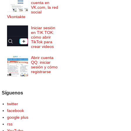
cuenta en
VK.com, la red
social
Vkontakte
Iniciar sesión
en TIK TOK:
cómo abrir
TikTok para
crear videos
Abrir cuenta
QQ: iniciar
sesión y cómo
registrarse
Síguenos
twitter
facebook
google plus
rss
YouTube